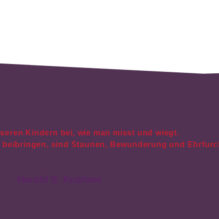
seren Kindern bei, wie man misst und wiegt.
t beibringen, sind Staunen, Bewunderung und Ehrfurc
Harold S. Kushner