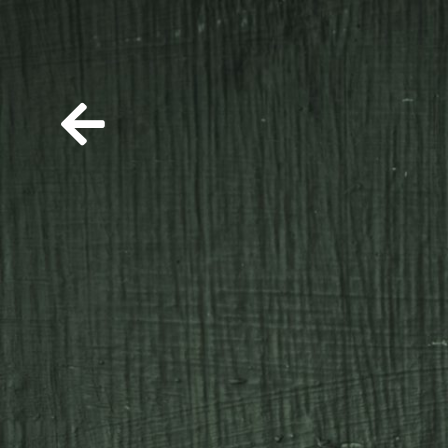
Mit
dem
Laden
des
Videos
akzept
ieren