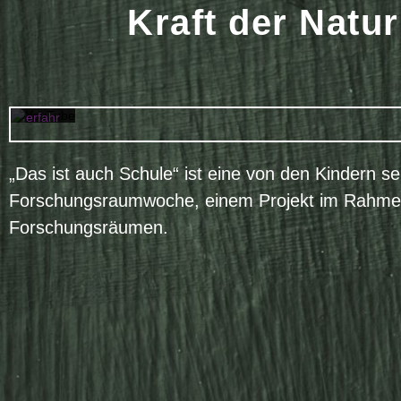
Sie die
Kraft der Natu
Daten
schutz
erkläru
ng von
YouTu
be.
Mehr
erfahr
en
Vi
„Das ist auch Schule“ ist eine von den Kindern se
de
o
Forschungsraumwoche, einem Projekt im Rahmen 
la
de
Forschungsräumen.
n
YouTub
e immer
entsper
ren